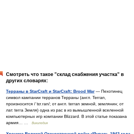
Смотреть что такое "склад снабжения участка" в
других словарях:
Терраны в StarCraft и StarCraft: Brood War
— Пехотинец
символ кампании терранов Терраны (англ. Terran,
произносится /ˈtɛr.ran/; от англ. terran земной, землянин; от
лат. terra Земля) одна из рас в из вымышленной вселенной
компьютерных игр компании Blizzard. В этой статье показана
армия… …
Википедия
Хроника Великой Отечественной войны/Январь 1942 года