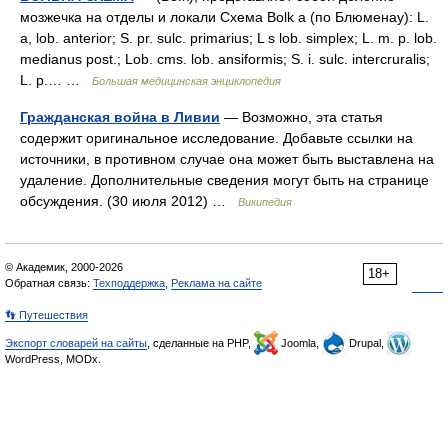
мозжечка на отделы и локали Схема Bolk a (по Блюменау): L.
a, lob. anterior; S. pr. sulc. primarius; L s lob. simplex; L. m. p. lob.
medianus post.; Lob. cms. lob. ansiformis; S. i. sulc. intercruralis;
L. p.… …
Большая медицинская энциклопедия
Гражданская война в Ливии
— Возможно, эта статья
содержит оригинальное исследование. Добавьте ссылки на
источники, в противном случае она может быть выставлена на
удаление. Дополнительные сведения могут быть на странице
обсуждения. (30 июля 2012) …
Википедия
© Академик, 2000-2026
18+
Обратная связь:
Техподдержка
,
Реклама на сайте
👣 Путешествия
Экспорт словарей на сайты
, сделанные на PHP,
Joomla,
Drupal,
WordPress, MODx.