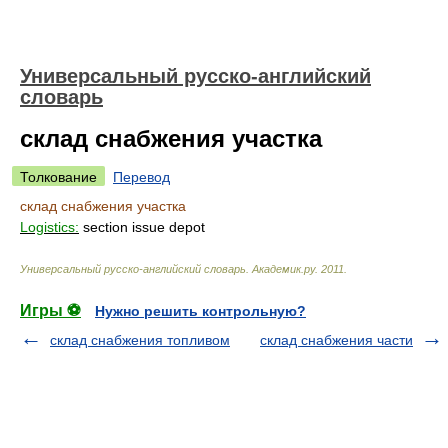
Универсальный русско-английский
словарь
склад снабжения участка
Толкование
Перевод
склад снабжения участка
Logistics:
section issue depot
Универсальный русско-английский словарь
.
Академик.ру
.
2011
.
Игры ⚽
Нужно решить контрольную?
склад снабжения топливом
склад снабжения части